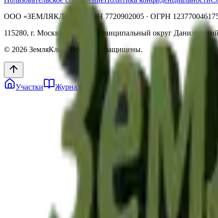
ООО «ЗЕМЛЯКЛИК»
· ИНН
7720902005
· ОГРН
12377004617
115280, г. Москва, вн.тер.г. муниципальный округ Даниловский, 
©
2026
ЗемляКлик. Все права защищены.
Участки
Журнал