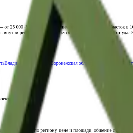
— от
25 000 ₽
до
250 000 ₽
, типичная около
70 000 ₽
. Участок в 
ка: внутри региона цена отличается в разы в зависимости от уда
сть
Владимирская область
Воронежская область
Ивановская област
роекта
 агентств. Поиск по региону, цене и площади, общение с прода