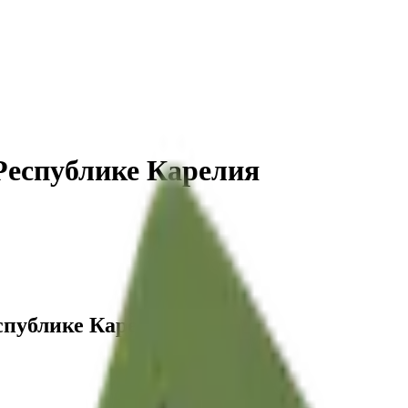
Республике Карелия
спублике Карелия