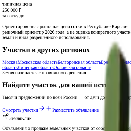
типичная цена
250 000 ₽
за сотку до
Ориентировочная рыночная цена сотки в
Республике Карелия
рыночный ориентир
2026
года, а не оценка конкретного участ
земли и вида разрешённого использования.
Участки в других регионах
Москва
Московская область
Белгородская область
Брянская обла
область
Липецкая область
Орловская область
Земля начинается с правильного решения
Найдите участок для вашей истории
Тысячи предложений по всей России — от дачи до большого п
Смотреть участки
Разместить объявление
ЗемляКлик
Объявления о продаже земельных участков от собственников и