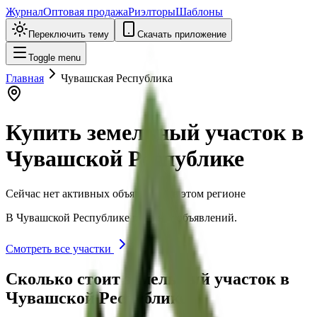
Журнал
Оптовая продажа
Риэлторы
Шаблоны
Переключить тему
Скачать приложение
Toggle menu
Главная
Чувашская Республика
Купить земельный участок в
Чувашской Республике
Сейчас нет активных объявлений в этом регионе
В
Чувашской Республике
пока нет объявлений.
Смотреть все участки
Сколько стоит земельный участок в
Чувашской Республике