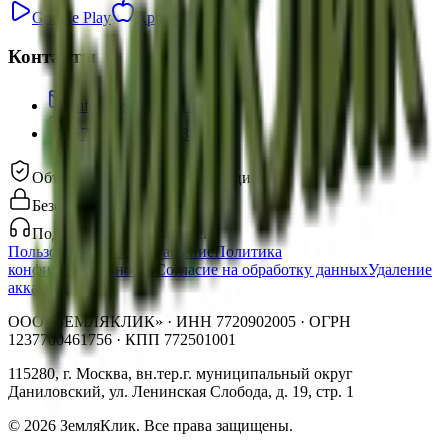
Google Play
App Store
Контакты
info@zemlyaclick.ru
+7 (925) 715-46-38
Объявления проходят модерацию
Безопасное общение
Поддержка пользователей
Пользовательское соглашение
Политика
конфиденциальности
Согласие на обработку данных
Удаление
аккаунта
ООО «ЗЕМЛЯКЛИК»
· ИНН
7720902005
· ОГРН
1237700461756
· КПП
772501001
115280, г. Москва, вн.тер.г. муниципальный округ
Даниловский, ул. Ленинская Слобода, д. 19, стр. 1
©
2026
ЗемляКлик. Все права защищены.