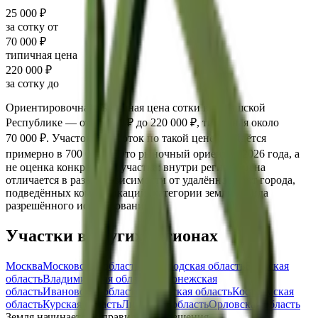
25 000 ₽
за сотку от
70 000 ₽
типичная цена
220 000 ₽
за сотку до
Ориентировочная рыночная цена сотки в
Чувашской
Республике
— от
25 000 ₽
до
220 000 ₽
, типичная около
70 000 ₽
. Участок в 10 соток по такой цене обойдётся
примерно в
700 000 ₽
. Это рыночный ориентир
2026
года, а
не оценка конкретного участка: внутри региона цена
отличается в разы в зависимости от удалённости от города,
подведённых коммуникаций, категории земли и вида
разрешённого использования.
Участки в других регионах
Москва
Московская область
Белгородская область
Брянская
область
Владимирская область
Воронежская
область
Ивановская область
Калужская область
Костромская
область
Курская область
Липецкая область
Орловская область
Земля начинается с правильного решения