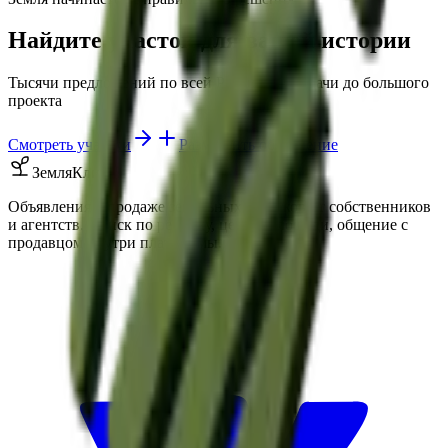
Найдите участок для вашей истории
Тысячи предложений по всей России — от дачи до большого
проекта
Смотреть участки
Разместить объявление
ЗемляКлик
Объявления о продаже земельных участков от собственников
и агентств. Поиск по региону, цене и площади, общение с
продавцом внутри платформы.